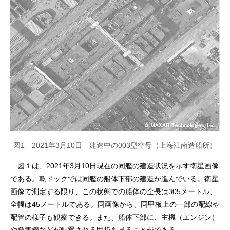
図1 2021年3月10日 建造中の003型空母（上海江南造船所）
図１は、2021年3月10日現在の同艦の建造状況を示す衛星画像
である。乾ドックでは同艦の船体下部の建造が進んでいる。衛星
画像で測定する限り、この状態での船体の全長は305メートル、
全幅は45メートルである。同画像から、同甲板上の一部の配線や
配管の様子も観察できる。また、船体下部に、主機（エンジン）