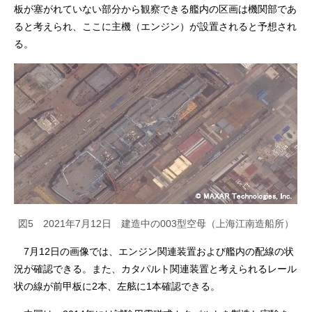
板が塞がれていない部分から観察できる艦内の区画は機関部であ
ると考えられ、ここに主機（エンジン）が設置されると予想され
る。
図5 2021年7月12日 建造中の003型空母（上海江南造船所）
7月12日の画像では、エンジン関連装置および艦内の配線の状
況が確認できる。また、カタパルト関連装置と考えられるレール
状の線が前甲板に2本、左舷に1本確認できる。