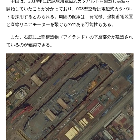
中国は、2014年には試験用電磁式カタパルトを製造し実験を
開始していたことが分かっており、003型空母は電磁式カタパル
トを採用するとみられる。周囲の配線は、発電機、強制蓄電装置
と直線リニアモーターを繋ぐものである可能性もある。
また、右舷に上部構造物（アイランド）の下層部分が建造され
ているのが確認できる。