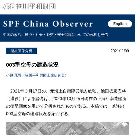
English
中国の政治・経済・社会・外交・安全保障についての分析を発信
衛星画像分析
2021/11/09
003型空母の建造状況
小原 凡司（笹川平和財団上席研究員）
2021年３月17日の、元海上自衛隊呉地方総監、池田徳宏海将
（退役）による論考は、2020年10月25日現在の上海江南造船所
の衛星画像を用いて分析されたものである。本稿では、以降の
003型空母の建造状況を紹介する。