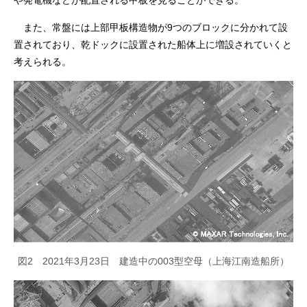
や発電機などが配置される甲板を見ることができる。
また、常盤には上部甲板構造物が9つのブロックに分かれて設
置されており、乾ドックに設置された船体上に増設されていくと
考えられる。
図2 2021年3月23日 建造中の003型空母（上海江南造船所）