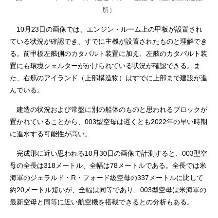
所）
10月23日の画像では、エンジン・ルーム上の甲板が設置され
ている状況が確認でき、すでに主機が設置されたものと理解でき
る。前甲板左舷側のカタパルト装置に加え、左舷のカタパルト装
置にも環境シェルターがかけられている状況が確認できる。ま
た、右舷のアイランド（上部構造物）はすでに上部まで建設が進
んでいる。
建造の状況および常盤に別の船体のものと思われるブロックが
置かれていることから、003型空母は遅くとも2022年の早い時期
に進水する可能性が高い。
完成形に近い思われる10月30日の画像で計測すると、003型空
母の全長は318メートル、全幅は78メートルである。全長では米
海軍のジェラルド・R・フォード級空母の337メートルに比して
約20メートル短いが、全幅は同等であり、003型空母は米海軍の
最新空母と同等に近い航空機を搭載できるとの分析もある。