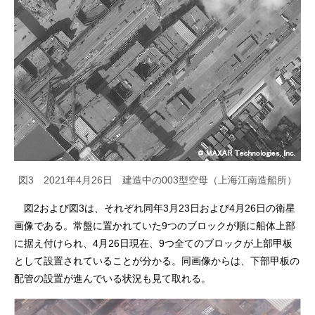
図3 2021年4月26日 建造中の003型空母（上海江南造船所）
図2および図3は、それぞれ同年3月23日および4月26日の衛星
画像である。常盤に置かれていた9つのブロックが順に船体上部
に据え付けられ、4月26日現在、9つ全てのブロックが上部甲板
として設置されていることが分かる。同画像からは、下部甲板の
配管の設置が進んでいる状況も見て取れる。