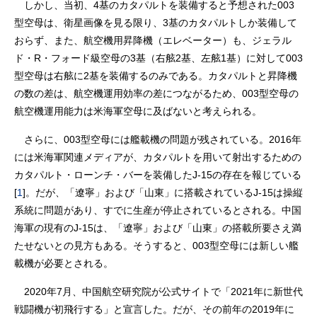
しかし、当初、4基のカタパルトを装備すると予想された003
型空母は、衛星画像を見る限り、3基のカタパルトしか装備して
おらず、また、航空機用昇降機（エレベーター）も、ジェラル
ド・R・フォード級空母の3基（右舷2基、左舷1基）に対して003
型空母は右舷に2基を装備するのみである。カタパルトと昇降機
の数の差は、航空機運用効率の差につながるため、003型空母の
航空機運用能力は米海軍空母に及ばないと考えられる。
さらに、003型空母には艦載機の問題が残されている。2016年
には米海軍関連メディアが、カタパルトを用いて射出するための
カタパルト・ローンチ・バーを装備したJ-15の存在を報じている
[
1
]。だが、「遼寧」および「山東」に搭載されているJ-15は操縦
系統に問題があり、すでに生産が停止されているとされる。中国
海軍の現有のJ-15は、「遼寧」および「山東」の搭載所要さえ満
たせないとの見方もある。そうすると、003型空母には新しい艦
載機が必要とされる。
2020年7月、中国航空研究院が公式サイトで「2021年に新世代
戦闘機が初飛行する」と宣言した。だが、その前年の2019年に