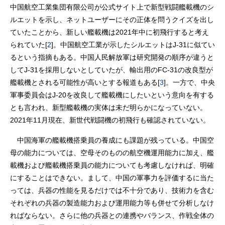
中国航空工業集団有限公司が公式サイト上で新型戦闘艦載機のシ
ルエットを示し、ネットユーザーにその正体を問うクイズを出し
ていたことから、新しい艦載機は2021年中に初飛行すると考え
られていた[
2
]。中国航空工業が示したシルエットはJ-31に似てい
るという指摘もある。中国人民解放軍は研究開発の順序が違うと
してJ-31を採用しないとしていたが、輸出用のFC-31の改良型が
艦載機とされる可能性が高いとする報道もある[
3
]。一方で、中央
軍事委員会はJ-20を改良して艦載機にしたいという意向を有する
とも言われ、新型艦載機の実体は未だ明らかになっていない。
2021年11月現在、新世代戦闘機の初飛行も確認されていない。
中国海軍の艦載機搭乗員の養成にも課題が残っている。中国空
母の能力については、空母そのものの航空機運用能力に加え、艦
載機および艦載機搭乗員の能力についても考慮しなければ、明確
にすることはできない。まして、中国の軍事力を評価するに当た
っては、兵器の性能を見るだけでは不十分であり、技術力を含む
それぞれの兵器の製造能力および運用能力等も併せて分析しなけ
ればならない。さらに他の兵器との連携やバランス、作戦全体の