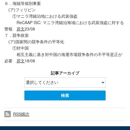
６．海賊等個別事案
(ア)フィリピン
①マニラ湾錨泊地における武装強盗
ReCAAP ISC: マニラ湾錨泊海域における武装強盗に対する
警報
原文
23/08
７．競争政策
(ア)国家間の競争条件の平等化
①対中国
相互主義に基き対中国の海運市場競争条件の不平等是正が
必要
原文
18/08
記事アーカイブ
RSS購読