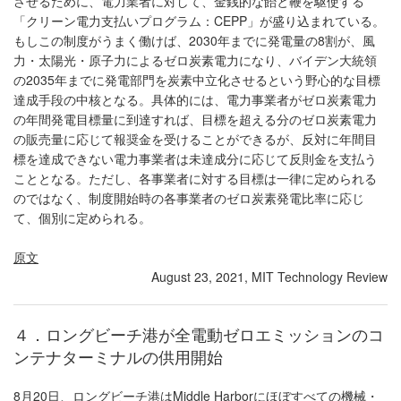
させるために、電力業者に対して、金銭的な飴と鞭を駆使する
「クリーン電力支払いプログラム：CEPP」が盛り込まれている。
もしこの制度がうまく働けば、2030年までに発電量の8割が、風
力・太陽光・原子力によるゼロ炭素電力になり、バイデン大統領
の2035年までに発電部門を炭素中立化させるという野心的な目標
達成手段の中核となる。具体的には、電力事業者がゼロ炭素電力
の年間発電目標量に到達すれば、目標を超える分のゼロ炭素電力
の販売量に応じて報奨金を受けることができるが、反対に年間目
標を達成できない電力事業者は未達成分に応じて反則金を支払う
こととなる。ただし、各事業者に対する目標は一律に定められる
のではなく、制度開始時の各事業者のゼロ炭素発電比率に応じ
て、個別に定められる。
原文
August 23, 2021, MIT Technology Review
４．ロングビーチ港が全電動ゼロエミッションのコ
ンテナターミナルの供用開始
8月20日、ロングビーチ港はMiddle Harborにほぼすべての機械・