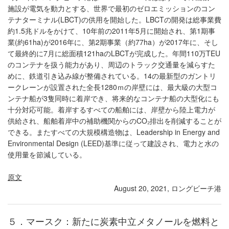
施設が電気を動力とする、世界で最初のゼロエミッションのコン
テナターミナル(LBCT)の供用を開始した。LBCTの開発は総事業費
約1.5兆ドルをかけて、10年前の2011年5月に開始され、第1期事
業(約61ha)が2016年に、第2期事業（約77ha）が2017年に、そし
て最終的に7月に総面積121haのLBCTが完成した。年間110万TEU
のコンテナを扱う能力があり、周辺のトラック交通量を減らすた
めに、鉄道引き込み線が整備されている。14の最新型のガントリ
ークレーンが設置された全長1280ｍの岸壁には、最大級の大型コ
ンテナ船が3隻同時に着岸でき、将来的なコンテナ船の大型化にも
十分対応可能。着岸するすべての船舶には、岸壁から陸上電力が
供給され、船舶着岸中の補助機関からのCO₂排出を削減することが
できる。またすべての大規模構造物は、Leadership in Energy and
Environmental Design (LEED)基準に従って建設され、電力と水の
使用量を節減している。
原文
August 20, 2021, ロングビーチ港
５．マースク：新たに炭素中立メタノールを燃料と