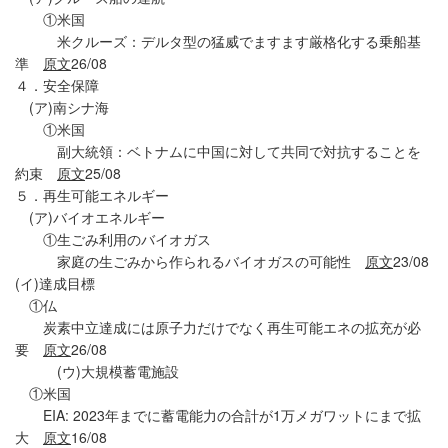
①米国
米クルーズ：デルタ型の猛威でますます厳格化する乗船基
準
原文
26/08
４．安全保障
(ア)南シナ海
①米国
副大統領：ベトナムに中国に対して共同で対抗することを
約束
原文
25/08
５．再生可能エネルギー
(ア)バイオエネルギー
①生ごみ利用のバイオガス
家庭の生ごみから作られるバイオガスの可能性
原文
23/08
(イ)達成目標
①仏
炭素中立達成には原子力だけでなく再生可能エネの拡充が必
要
原文
26/08
(ウ)大規模蓄電施設
①米国
EIA: 2023年までに蓄電能力の合計が1万メガワットにまで拡
大
原文
16/08