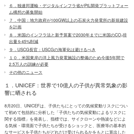
６．独連邦運輸・デジタルインフラ省がPtL開発プラットフォー
ム構想の募集開始
７．中国：地方政府が100GW以上の石炭火力発電所の新規建設
を計画
８．米国のインフラ法と新予算案で2030年までに米国のCO₂排
出量を45%削減
９．USCG長官：USCGの海軍化は避けるべき
１０．米国東岸の洋上風力発電施設の整備のため今後5年間で
2.5万人の訓練が必要
その他のニュース
１．UNICEF：世界で10億人の子供が異常気象の影
響に晒される
8月20日、UNICEFは、子供たちにとっての気候変動リスクについ
て初めて包括的に分析した「子供たちの気候変動によるリスクに
関する指標」を発表し、指標では、サイクローンや熱波などによ
る気候・環境面で子供たちが受けるショックと、医療等の基本的
なサービスを子供たちがどれだけ受けられるかをもとに算出した