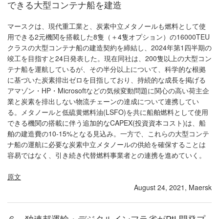
できる大型コンテナ船を建造
マースクは、現代重工業と、炭素中立メタノールも燃料として使
用できる2元機関を搭載した8隻（＋4隻オプション）の16000TEU
クラスの大型コンテナ船の建造契約を締結し、2024年第1四半期の
竣工を目指すと24日発表した。現在同社は、200隻以上の大型コン
テナ船を運航しているが、その半分以上について、科学的な根拠
に基づいた炭素排出ゼロを目指しており、持続的な成長を掲げる
アマゾン・HP・Microsoftなどの気候変動問題に関心の高い荷主企
業と炭素を排出しない物流チェーンの達成について連携してい
る。メタノールと低硫黄燃料油(LSFO)を共に船舶燃料として使用
できる機関の搭載に伴う追加的なCAPEX(投資資本コスト)は、船
舶の建造費の10-15%となる見込み。一方で、これらの大型コンテ
ナ船の運航に必要な炭素中立メタノールの供給を確保することは
容易ではなく、引き続き代替燃料事業者との連携を進めていく。
原文
August 24, 2021, Maersk
６．独連邦運輸・デジタルインフラ省がPtL開発プ