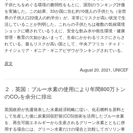
子供たちをめぐる環境の脆弱性をもとに、国別のランキング評価
を実施した。この結果、33か国に住む約10億人の子供たち（全世
界の子供人口22億人の約半分）が、非常にリスクが高い状況で生
活していることが判明した。これらの子供たちは複数の気候環境
ショックに晒されているうえに、安全な飲み水や衛生環境・健康
管理・教育の欠如があいまって、生命にかかわるリスクにさらさ
れている。最もリスクが高い国として、中央アフリカ・チャド・
ナイジェリア・ギニア・ギニアビザウがランキングされている。
原文
August 20, 2021, UNICEF
２．英国：ブルー水素の使用により年間800万トン
のCO₂を余分に排出
英国政府が先週発表した水素経済戦略に従い、化石燃料を原料と
して生産した後に炭素回収貯留(CCS)技術を活用したブルー水素
を、再生可能エネルギーから生産されるグリーン水素とともに併
用する場合には、グリーン水素だけの場合と比較してガソリン車