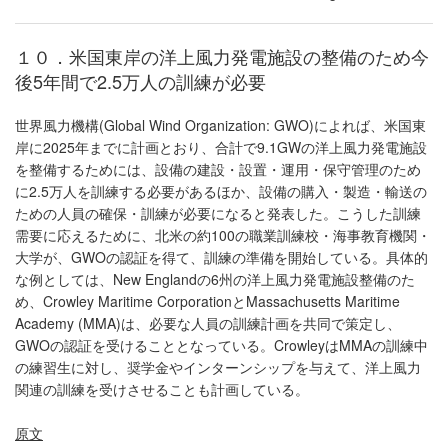
１０．米国東岸の洋上風力発電施設の整備のため今
後5年間で2.5万人の訓練が必要
世界風力機構(Global Wind Organization: GWO)によれば、米国東
岸に2025年までに計画とおり、合計で9.1GWの洋上風力発電施設
を整備するためには、設備の建設・設置・運用・保守管理のため
に2.5万人を訓練する必要があるほか、設備の購入・製造・輸送の
ための人員の確保・訓練が必要になると発表した。こうした訓練
需要に応えるために、北米の約100の職業訓練校・海事教育機関・
大学が、GWOの認証を得て、訓練の準備を開始している。具体的
な例としては、New Englandの6州の洋上風力発電施設整備のた
め、Crowley Maritime CorporationとMassachusetts Maritime
Academy (MMA)は、必要な人員の訓練計画を共同で策定し、
GWOの認証を受けることとなっている。CrowleyはMMAの訓練中
の練習生に対し、奨学金やインターンシップを与えて、洋上風力
関連の訓練を受けさせることも計画している。
原文