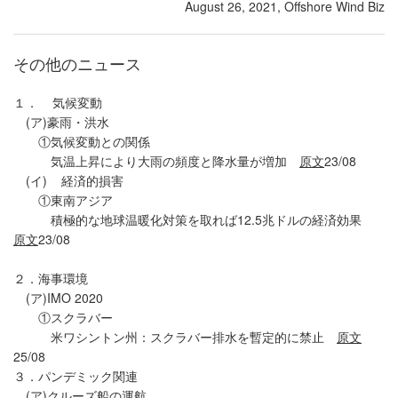
August 26, 2021, Offshore Wind Biz
その他のニュース
１． 気候変動
(ア)豪雨・洪水
①気候変動との関係
気温上昇により大雨の頻度と降水量が増加
原文
23/08
(イ) 経済的損害
①東南アジア
積極的な地球温暖化対策を取れば12.5兆ドルの経済効果
原文
23/08
２．海事環境
(ア)IMO 2020
①スクラバー
米ワシントン州：スクラバー排水を暫定的に禁止
原文
25/08
３．パンデミック関連
(ア)クルーズ船の運航