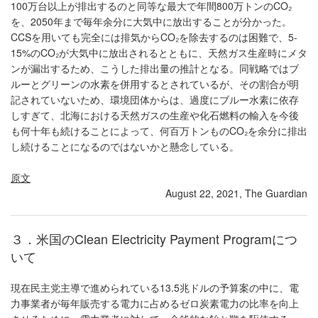
100万台以上が排出するのと同等な最大で年間800万トンのCO₂
を、2050年まで毎年余分に大気中に放出することが分かった。
CCSを用いても完全には排気からCO₂を除去するのは困難で、5-
15%のCO₂が大気中に放出されるとともに、天然ガス生産時にメタ
ンが漏出するため、こうした排出量の推計となる。同戦略ではブ
ルーとグリーンの水素を併用するとされているが、その割合が明
記されていないため、環境団体からは、過度にブルー水素に依存
しすぎて、北海における天然ガスの生産や化石燃料の輸入を今後
も何十年も続けることによって、何百万トンものCO₂を余分に排出
し続けることになるのではないかと懸念している。
原文
August 22, 2021, The Guardian
３．米国のClean Electricity Payment Programにつ
いて
現在民主党主導で進められている13.5兆ドルの予算案の中に、電
力事業者が毎年販売する電力に占めるゼロ炭素電力の比率を向上