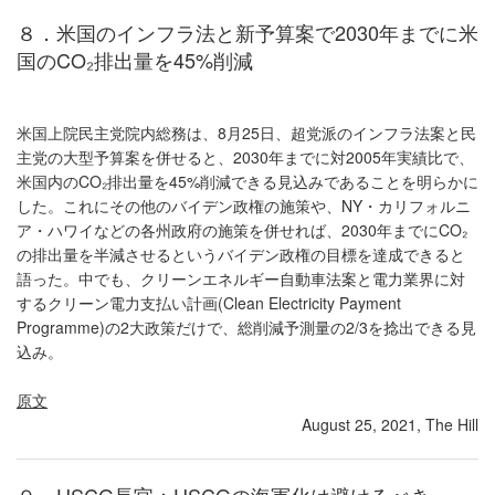
８．米国のインフラ法と新予算案で2030年までに米
国のCO₂排出量を45%削減
米国上院民主党院内総務は、8月25日、超党派のインフラ法案と民
主党の大型予算案を併せると、2030年までに対2005年実績比で、
米国内のCO₂排出量を45%削減できる見込みであることを明らかに
した。これにその他のバイデン政権の施策や、NY・カリフォルニ
ア・ハワイなどの各州政府の施策を併せれば、2030年までにCO₂
の排出量を半減させるというバイデン政権の目標を達成できると
語った。中でも、クリーンエネルギー自動車法案と電力業界に対
するクリーン電力支払い計画(Clean Electricity Payment
Programme)の2大政策だけで、総削減予測量の2/3を捻出できる見
込み。
原文
August 25, 2021, The Hill