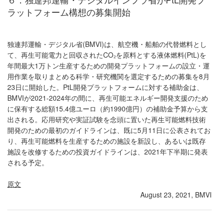
ラットフォーム構想の募集開始
独連邦運輸・デジタル省(BMVI)は、航空機・船舶の代替燃料とし
て、再生可能電力と回収されたCO₂を原料とする液体燃料(PtL)を
年間最大1万トン生産するための開発プラットフォームの設立・運
用作業を取りまとめる科学・研究機関を選定するための募集を8月
23日に開始した。PtL開発プラットフォームに対する補助金は、
BMVIが2021-2024年の間に、再生可能エネルギー開発支援のため
に保有する総額15.4億ユーロ（約1990億円）の補助金予算から支
出される。応用研究や実証試験を念頭に置いた再生可能燃料技術
開発のための最初のガイドラインは、既に5月11日に公表されてお
り、再生可能燃料を生産するための施設を新設し、あるいは既存
施設を改修するための投資ガイドラインは、2021年下半期に発表
される予定。
原文
August 23, 2021, BMVI