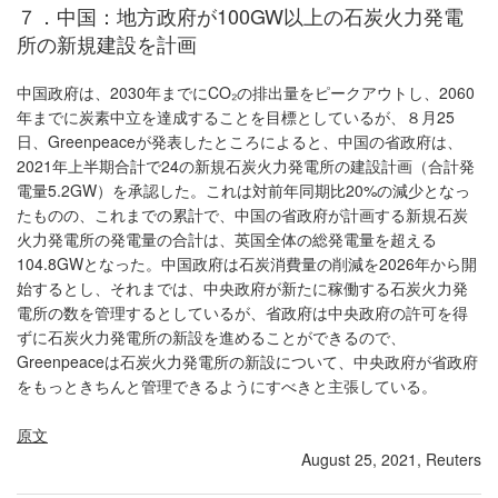
７．中国：地方政府が100GW以上の石炭火力発電
所の新規建設を計画
中国政府は、2030年までにCO₂の排出量をピークアウトし、2060
年までに炭素中立を達成することを目標としているが、８月25
日、Greenpeaceが発表したところによると、中国の省政府は、
2021年上半期合計で24の新規石炭火力発電所の建設計画（合計発
電量5.2GW）を承認した。これは対前年同期比20%の減少となっ
たものの、これまでの累計で、中国の省政府が計画する新規石炭
火力発電所の発電量の合計は、英国全体の総発電量を超える
104.8GWとなった。中国政府は石炭消費量の削減を2026年から開
始するとし、それまでは、中央政府が新たに稼働する石炭火力発
電所の数を管理するとしているが、省政府は中央政府の許可を得
ずに石炭火力発電所の新設を進めることができるので、
Greenpeaceは石炭火力発電所の新設について、中央政府が省政府
をもっときちんと管理できるようにすべきと主張している。
原文
August 25, 2021, Reuters