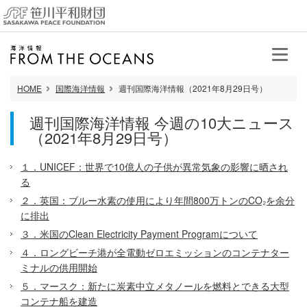
HOME
国際海洋情報
週刊国際海洋情報（2021年8月29日号）
週刊国際海洋情報 今週の10大ニュース
（2021年8月29日号）
１．UNICEF：世界で10億人の子供が異常気象の影響に晒され
る
２．英国：ブルー水素の使用により年間800万トンのCO₂を余分
に排出
３．米国のClean Electricity Payment Programについて
４．ロングビーチ港が全電動ゼロエミッションのコンテナター
ミナルの供用開始
５．マースク：新たに炭素中立メタノールを燃料とできる大型
コンテナ船を建造