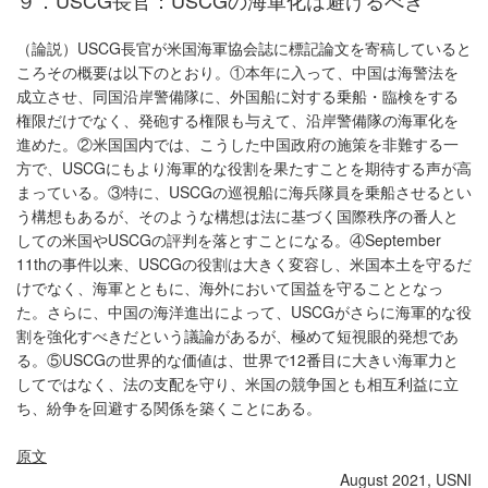
９．USCG長官：USCGの海軍化は避けるべき
（論説）USCG長官が米国海軍協会誌に標記論文を寄稿していると
ころその概要は以下のとおり。①本年に入って、中国は海警法を
成立させ、同国沿岸警備隊に、外国船に対する乗船・臨検をする
権限だけでなく、発砲する権限も与えて、沿岸警備隊の海軍化を
進めた。②米国国内では、こうした中国政府の施策を非難する一
方で、USCGにもより海軍的な役割を果たすことを期待する声が高
まっている。③特に、USCGの巡視船に海兵隊員を乗船させるとい
う構想もあるが、そのような構想は法に基づく国際秩序の番人と
しての米国やUSCGの評判を落とすことになる。④September
11thの事件以来、USCGの役割は大きく変容し、米国本土を守るだ
けでなく、海軍とともに、海外において国益を守ることとなっ
た。さらに、中国の海洋進出によって、USCGがさらに海軍的な役
割を強化すべきだという議論があるが、極めて短視眼的発想であ
る。⑤USCGの世界的な価値は、世界で12番目に大きい海軍力と
してではなく、法の支配を守り、米国の競争国とも相互利益に立
ち、紛争を回避する関係を築くことにある。
原文
August 2021, USNI