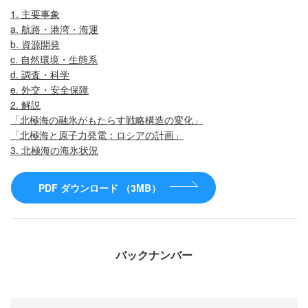
1. 主要事象
a. 航路・港湾・海運
b. 資源開発
c. 自然環境・生態系
d. 調査・科学
e. 外交・安全保障
2. 解説
「北極海の融氷がもたらす戦略構造の変化」
「北極海と原子力発電：ロシアの計画」
3. 北極海の海氷状況
PDF ダウンロード （3MB）
バックナンバー