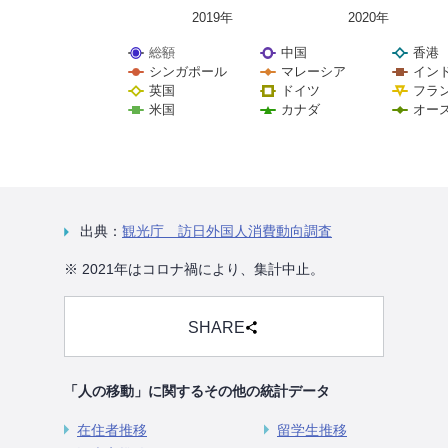
2019年
2020年
総額
中国
香港
シンガポール
マレーシア
イン
英国
ドイツ
フラ
米国
カナダ
オー
出典：
観光庁 訪日外国人消費動向調査
※ 2021年はコロナ禍により、集計中止。
SHARE
「人の移動」に関するその他の統計データ
在住者推移
留学生推移