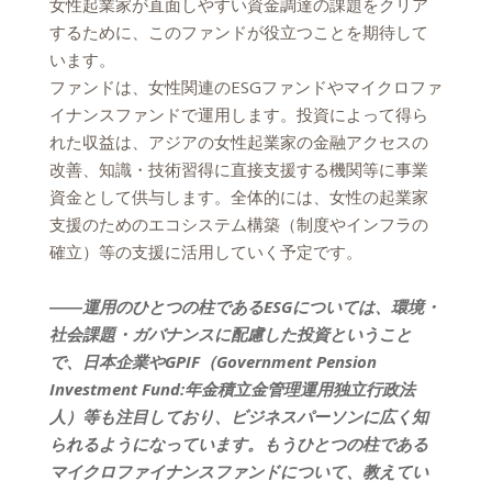
女性起業家が直面しやすい資金調達の課題をクリア
するために、このファンドが役立つことを期待して
います。
ファンドは、女性関連のESGファンドやマイクロファ
イナンスファンドで運用します。投資によって得ら
れた収益は、アジアの女性起業家の金融アクセスの
改善、知識・技術習得に直接支援する機関等に事業
資金として供与します。全体的には、女性の起業家
支援のためのエコシステム構築（制度やインフラの
確立）等の支援に活用していく予定です。
――運用のひとつの柱であるESGについては、環境・
社会課題・ガバナンスに配慮した投資ということ
で、日本企業やGPIF（Government Pension
Investment Fund:年金積立金管理運用独立行政法
人）等も注目しており、ビジネスパーソンに広く知
られるようになっています。もうひとつの柱である
マイクロファイナンスファンドについて、教えてい