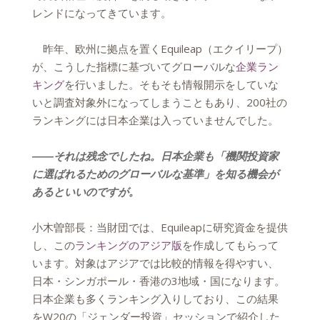
レンドになってきています。
昨年、欧州に拠点を置くEquileap（エクイリープ）
が、こうした指標に基づいてグローバルな
企業ラン
キング
を行いました。そもそも情報開示をしていな
いと調査対象外になってしまうこともあり、200社の
ランキングには日本企業は入っていませんでした。
――それは残念でしたね。日本企業も「機関投資家
に選ばれるためのグローバルな基準」を知る機会が
あるといいのですが。
小木曽部長：当財団では、Equileapに研究資金を提供
し、この
ランキングのアジア版
を作成してもらって
います。対象はアジアでは比較的情報を得やすい、
日本・シンガポール・香港の3地域・国になります。
日本企業も多くランキング入りしており、この結果
をW20の「ジェンダー投資」セッションで紹介した