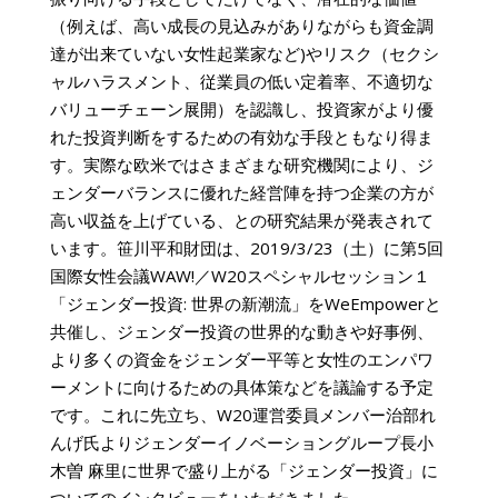
（例えば、高い成長の見込みがありながらも資金調
達が出来ていない女性起業家など)やリスク（セクシ
ャルハラスメント、従業員の低い定着率、不適切な
バリューチェーン展開）を認識し、投資家がより優
れた投資判断をするための有効な手段ともなり得ま
す。実際な欧米ではさまざまな研究機関により、ジ
ェンダーバランスに優れた経営陣を持つ企業の方が
高い収益を上げている、との研究結果が発表されて
います。
笹川平和財団
は、2019/3/23（土）に
第5回
国際女性会議WAW!／W20スペシャルセッション１
「ジェンダー投資: 世界の新潮流」
をWeEmpowerと
共催し、ジェンダー投資の世界的な動きや好事例、
より多くの資金をジェンダー平等と女性のエンパワ
ーメントに向けるための具体策などを議論する予定
です。これに先立ち、W20運営委員メンバー治部れ
んげ氏よりジェンダーイノベーショングループ長小
木曽 麻里に世界で盛り上がる「ジェンダー投資」に
ついてのインタビューをいただきました。