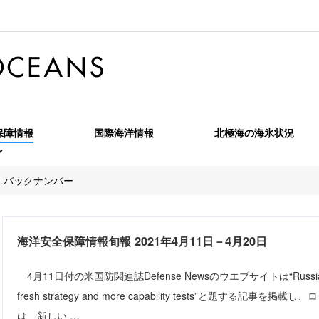
保障情報
国際海洋情報
北極海の海氷状況
全保障情報旬報
バックナンバー
全保障情報特報
海洋安全保障情報月報
全保障情報季報
北極海季報
海洋安全保障情報旬報 2021年4月11日－4月20日
OPRF MARINT Monthly Report
4月11日付の米国防関連誌Defense Newsのウエブサイトは“Russia’s Arctic 
fresh strategy and more capability tests”と題する
は、新しい …