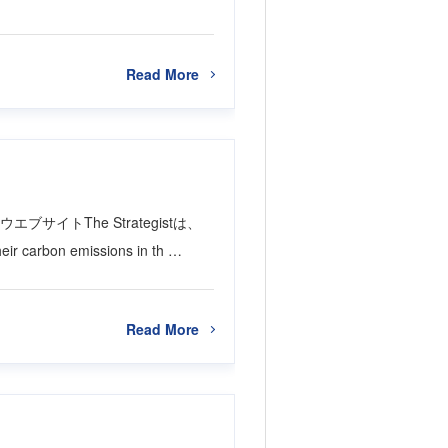
Read More
eのウエブサイトThe Strategistは、
carbon emissions in th …
Read More