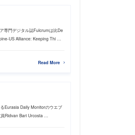
アジア専門デジタル誌Fulcrumは比De
ne-US Alliance: Keeping Thi …
Read More
rasia Daily Monitorのウエブ
究員Ridvan Bari Urcosta …