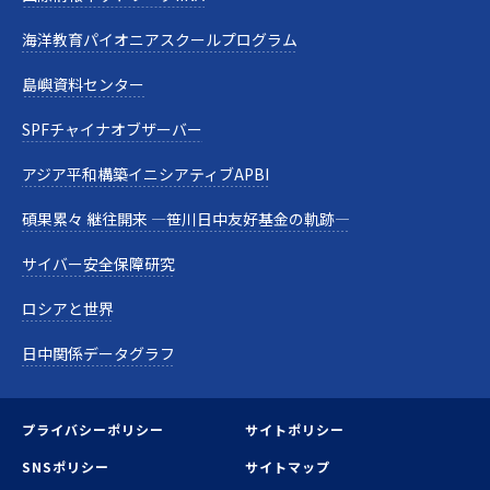
海洋教育パイオニアスクールプログラム
島嶼資料センター
SPFチャイナオブザーバー
アジア平和構築イニシアティブAPBI
碩果累々 継往開来 —笹川日中友好基金の軌跡—
サイバー安全保障研究
ロシアと世界
日中関係データグラフ
プライバシーポリシー
サイトポリシー
SNSポリシー
サイトマップ