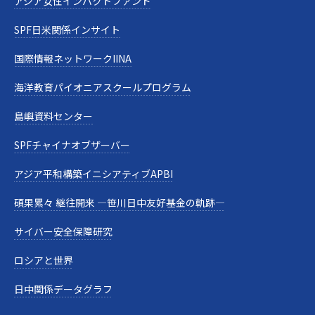
アジア女性インパクトファンド
SPF日米関係インサイト
国際情報ネットワークIINA
海洋教育パイオニアスクールプログラム
島嶼資料センター
SPFチャイナオブザーバー
アジア平和構築イニシアティブAPBI
碩果累々 継往開来 —笹川日中友好基金の軌跡—
サイバー安全保障研究
ロシアと世界
日中関係データグラフ