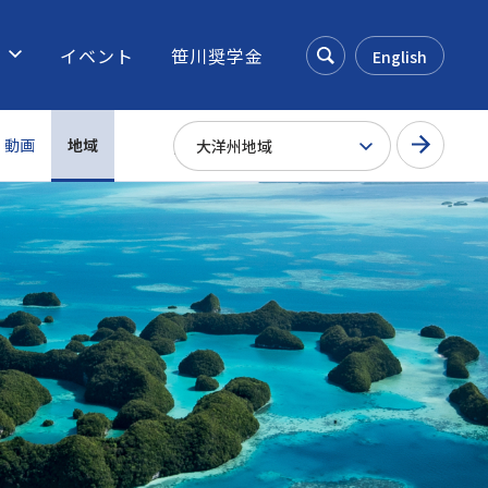
ス
イベント
笹川奨学金
English
Search
動画
地域
大洋州地域