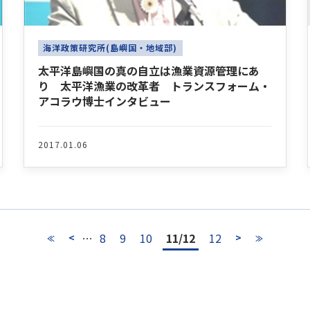
海洋政策研究所(島嶼国・地域部)
太平洋島嶼国の真の自立は漁業資源管理にあ
り 太平洋漁業の改革者 トランスフォーム・
アコラウ博士インタビュー
2017.01.06
…
8
9
10
11/12
12
<
>
≪
≫