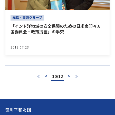
総括・交流グループ
「インド洋地域の安全保障のための日米豪印４ヵ
国委員会・政策提言」の手交
2018.07.23
10/12
<
>
≪
≫
Footer
笹川平和財団