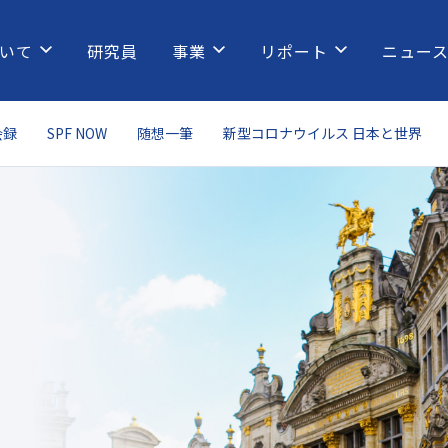
いて
研究員
事業
リポート
ニュー
会録
SPF NOW
随想一筆
新型コロナウイルス 日本と世界