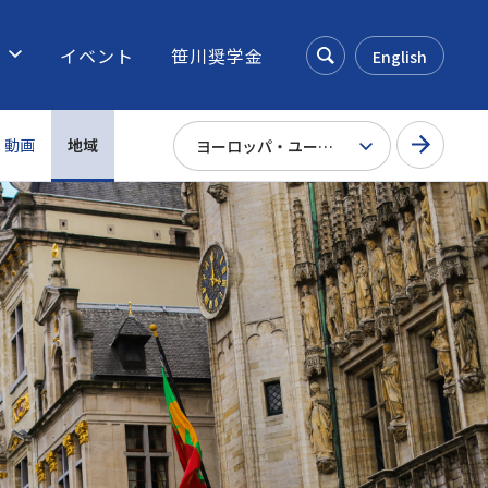
ス
イベント
笹川奨学金
English
Search
動画
地域
ヨーロッパ・ユーラシア