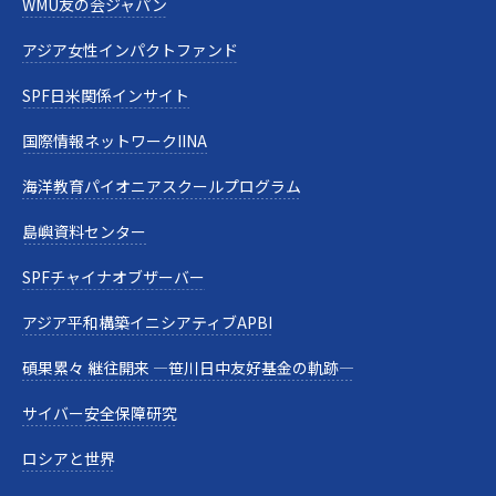
WMU友の会ジャパン
アジア女性インパクトファンド
SPF日米関係インサイト
国際情報ネットワークIINA
海洋教育パイオニアスクールプログラム
島嶼資料センター
SPFチャイナオブザーバー
アジア平和構築イニシアティブAPBI
碩果累々 継往開来 —笹川日中友好基金の軌跡—
サイバー安全保障研究
ロシアと世界