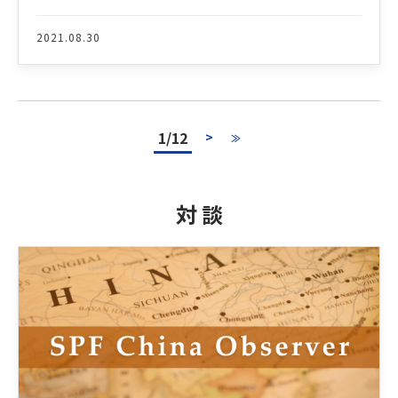
2021.08.30
1/12
>
≫
対 談
Latest News