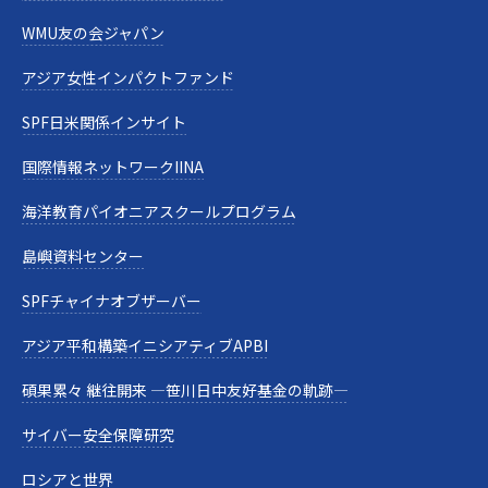
WMU友の会ジャパン
アジア女性インパクトファンド
SPF日米関係インサイト
国際情報ネットワークIINA
海洋教育パイオニアスクールプログラム
島嶼資料センター
SPFチャイナオブザーバー
アジア平和構築イニシアティブAPBI
碩果累々 継往開来 —笹川日中友好基金の軌跡—
サイバー安全保障研究
ロシアと世界