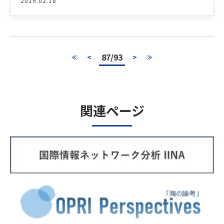
2019.02.18
87/93
<
>
≪
≫
関連ページ