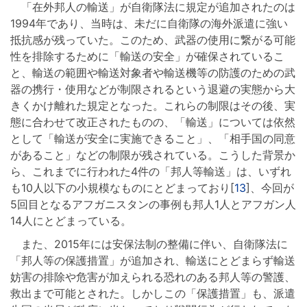
「在外邦人の輸送」が自衛隊法に規定が追加されたのは
1994年であり、当時は、未だに自衛隊の海外派遣に強い
抵抗感が残っていた。このため、武器の使用に繋がる可能
性を排除するために「輸送の安全」が確保されているこ
と、輸送の範囲や輸送対象者や輸送機等の防護のための武
器の携行・使用などが制限されるという退避の実態から大
きくかけ離れた規定となった。これらの制限はその後、実
態に合わせて改正されたものの、「輸送」については依然
として「輸送が安全に実施できること」、「相手国の同意
があること」などの制限が残されている。こうした背景か
ら、これまでに行われた4件の「邦人等輸送」は、いずれ
も10人以下の小規模なものにとどまっており[
13
]、今回が
5回目となるアフガニスタンの事例も邦人1人とアフガン人
14人にとどまっている。
また、2015年には安保法制の整備に伴い、自衛隊法に
「邦人等の保護措置」が追加され、輸送にとどまらず輸送
妨害の排除や危害が加えられる恐れのある邦人等の警護、
救出まで可能とされた。しかしこの「保護措置」も、派遣