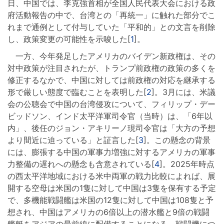
日、中国では、李克強首相が全国人民代表大会における政
府活動報告の中で、台湾との「再統一」に触れた部分でこ
れまで通例として付与していた「平和的」との文言を削除
し、政策変更の可能性を示唆した[
1
]。
一方、今年発足したアメリカのバイデン新政権は、その
対中政策が注目されたが、トランプ前政権の政策の多くを
修正するなかで、中国に対しては前政権の対応を継承する
形で厳しい態度で臨むことを表明した[
2
]。3月には、米議
会の公聴会で中国の台湾侵攻について、フィリップ・デー
ビッドソン、インド太平洋軍司令官（当時）は、「6年以
内」、後任のジョン・アキリーノ現司令官は「大方の予想
より間近に迫っている」と証言した[
3
]。この懸念の背景
には、膨張する中国の軍事力増強に対するアメリカの軍事
力整備の遅れへの懸念も含意されている[
4
]。2025年時点
の西太平洋地域における米中両軍の戦力比較によれば、展
開する空母は米国の1隻に対して中国は3隻を保有する予定
で、多機能戦闘艦は米国の12隻に対して中国は108隻と予
想され、中国はアメリカの6倍以上の潜水艦と9倍の戦闘
艦艇をアジアの最前線に配備することになる。戦闘機につ