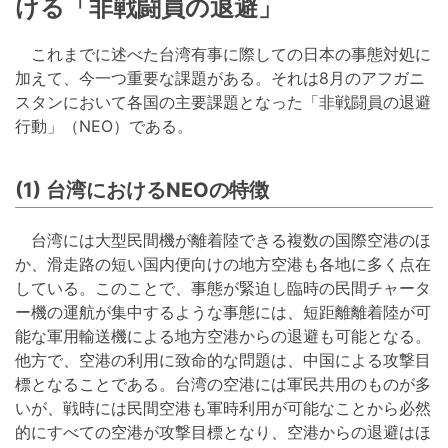
ける「非戦闘員の退避」
これまでに述べた台湾有事に際しての日本の事態対処に
加えて、今一つ重要な課題がある。それは8月のアフガニ
スタンにおいて各国の主要課題となった「非戦闘員の退避
行動」（NEO）である。
(1) 台湾におけるNEOの特徴
台湾には大型民間機が離着陸できる複数の国際空港のほ
か、滑走路の短い国内便向けの地方空港も各地に多く点在
している。このことで、事態が緊迫し臨時の民間チャータ
ー機の運航が集中するような事態には、短距離離着陸が可
能な軍用輸送機による地方空港からの退避も可能となる。
他方で、空港の利用に致命的な問題は、中国による攻撃目
標となることである。台湾の空港には軍民共用のものが多
いが、戦時には民間空港も軍時利用が可能なことから必然
的にすべての空港が攻撃目標となり、空港からの退避はほ