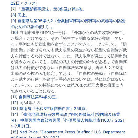
22日アクセス）
7
「重要影響事態法」第8条及び第9条。
8
同上。
9
自衛隊法第95条の2（合衆国軍隊等の部隊等の武器等の防護
のための武器の使用）。
10
自衛隊法第76条1項一号は、「外部からの武力攻撃が発生し
た場合」だけでなく、その「発生する明白な危険が切迫してい
る」事態にも防衛出動を命ずることができる。したがって、「防
衛出動」が命ぜられても武力攻撃の発生がない段階で自衛隊が武
力を行使するわけではない。また、武力攻撃が発生して防衛出動
が発令されていても、別途の武力の行使の命令があるまで自衛隊
は武力の行使ができない（自衛隊法第76条は、総理大臣の防衛
出動の命令権のみを規定しており、「自衛権の発動」（自衛隊に
よる武力の行使）を命ずる手続きについては、特に規定はない。
したがって、この権限については第76条の総理大臣の権限に内
包されていることになる。
11
自衛隊法第84条の三。
12
同84条の四。
13
防衛省『令和3年版防衛白書』259頁。
14
「臺灣地區現持有效居留證(在臺)外僑統計(按國籍及職業
分)」中華民国内政部移民署『外僑居留人數統計表11007』2021
年7月31日。
15
Ned Price, “Department Press Briefing,” U.S. Department
of State, August 20, 2021.