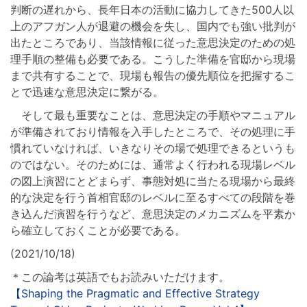
判断の遅れから、長年日本の活動に協力してきた500人以
上のアフガン人が退避の機会を失し、国内でも強い批判が
出たところであり、当該情報に従った意思決定のための処
理手順の整備も必要である。こうした準備を官邸から現場
まで共有することで、現場も報告の優先順位を把握するこ
とで迅速な意思決定に繋がる。
そして最も重要なことは、意思決定の手順やマニュアル
が準備されており情報を入手したところで、その処理に手
慣れていなければ、いきなりその場で処理できるというも
のではない。そのためには、通常よく行われる現場レベル
の図上演習にとどまらず、事態対処に当たる現場から最終
的な決定を行う首相官邸のレベルに至るすべての段階を巻
き込んだ演習を行うなど、意思決定のメカニズムを平素か
ら確立しておくことが必要である。
(2021/10/18)
＊この論考は英語でもお読みいただけます。
【Shaping the Pragmatic and Effective Strategy