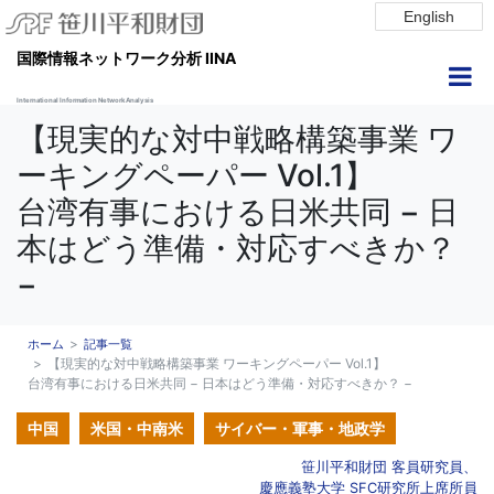
English
国際情報ネットワーク分析 IINA
International Information Network Analysis
【現実的な対中戦略構築事業 ワ
ーキングペーパー Vol.1】
台湾有事における日米共同 − 日
本はどう準備・対応すべきか？
−
ホーム
記事一覧
【現実的な対中戦略構築事業 ワーキングペーパー Vol.1】
台湾有事における日米共同 − 日本はどう準備・対応すべきか？ −
中国
米国・中南米
サイバー・軍事・地政学
笹川平和財団 客員研究員、
慶應義塾大学 SFC研究所上席所員