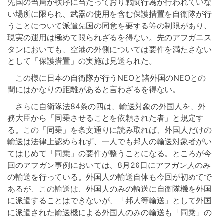
先国の当局が秩序に当たっており戦闘行為が行われていな
い場所に限られ、武器の使用を含む保護措置を自衛隊が行
うことについて派遣先国の同意を要する等の制限があり、
現実の運用は極めて限られざるを得ない。先のアフガニス
タンにおいても、空港の外側については要件を満たさない
として「保護措置」の実施は見送られた。
この様に日本の自衛隊が行うNEOと諸外国のNEOとの
間にはかなりの距離があると言わざるを得ない。
さらに自衛隊法84条の四は、輸送対象の外国人を、外
務大臣から「同乗させることを依頼された者」と規定す
る。この「同乗」を条文通りに読み取れば、外国人だけの
輸送は法律上認められず、一人でも邦人の輸送対象者がい
てはじめて「同乗」の要件が整うことになる。ところが今
回のアフガン事例においては、8月26日にアフガン人のみ
の輸送を行っている。外国人の輸送自体も今回が初めてで
あるが、この輸送は、外国人のみの輸送に自衛隊機を外国
に派遣することはできないが、「邦人等輸送」として外国
に派遣された輸送機による外国人のみの輸送も「同乗」の