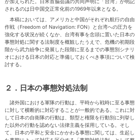
が加えられた。日米首脳会議の共同声明に「台湾」が明記
されるのは日中国交正常化前の1969年以来となる。
本稿においては、アメリカと中国がそれぞれ航行の自由
作戦（Freedom of Navigation: FON）と台湾への圧力を
強化する状況が続くなか、台湾有事を念頭に置いた日本の
事態対処に関する法制度を概観したうえで、危機の初期段
階から武力紛争に発展した段階に至るまでの事態別シナリ
オにおける日本の対応と準備しておくべき事項について検
討する。
２．日本の事態対処法制
諸外国における軍隊の行動は、平時から戦時に至る事態
に対して横断的に対応することが一般的である。これに対
して日本の自衛隊の行動は、類型と権限を行動別に列挙し
た以外の行動を認めない法律主義を採用している。そし
て、日本の平和と安全にかかわる事態に関しては、生起し
た事態によって対応を区分する「事態対処法制」として整