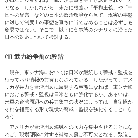
となる。しかしながら、未だに根強い「平和主義」や「中
国への配慮」などの日本の政治環境から見て、現実の事態
に対して制度上の事態を直ちに当てはめることは必ずしも
容易ではない。そこで、以下に各事態のシナリオに沿った
日本の対応について検討する。
(1) 武力紛争前の段階
現在、東シナ海においては日米が継続して警戒・監視を
行っており情報の共有もなされている。したがって、アメ
リカが兵力を台湾周辺に展開する事態になれば、東シナ海
における警戒・監視は日米ともに強化するか、あるいは、
米軍の台湾周辺への兵力集中の状況によっては、自衛隊が
それを補完する形で現状の警戒・監視を強化することにな
ろう。
アメリカが台湾周辺海域への兵力を集中させることにな
れば、現場部隊に対する補給支援は不可欠となる。緊迫し