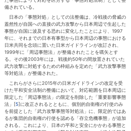
備されている。
日本の「事態対処」としての法整備は、冷戦後の脅威の
蓋然性が自国への直接の武力攻撃から日本周辺で生起した
事態が自国に波及する恐れに変化したことにより、1997
年に、それまでの日本有事型から日本周辺の事態における
日米共同を念頭に置いた日米ガイドラインが改訂され、
1999年に「周辺事態法」が整備されたことを嚆矢とす
る。その後2003年には、戦後約50年の間放置されていた
武力攻撃に対処するための枠組みを定めた「武力攻撃事態
等対処法」が整備された。
これらがさらに2015年の日米ガイドラインの改定を受
けた平和安全法制の整備において、対応範囲を日本周辺に
限定した「周辺事態法」の限定を削除した「重要影響事態
法」[
5
]に改正されるとともに、個別的自衛権の行使のみ
を前提とした「武力攻撃事態等対処法」に、限定的ではあ
るが集団的自衛権の行使を認める「存立危機事態」が追加
される。これにより、日本の平和と安全にかかわる事態と