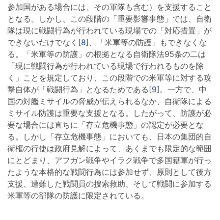
参加国がある場合には、その軍隊も含む）を支援すること
となる。しかし、この段階の「重要影響事態」では、自衛
隊は現に戦闘行為が行われている現場での「対応措置」が
できないだけでなく[
8
]、「米軍等の防護」もできなくな
る。「米軍等の防護」の根拠となる自衛隊法95条の二は
「現に戦闘行為が行われている現場で行われるものを除
く」ことを規定しており、この段階での米軍等に対する攻
撃自体が「戦闘行為」となるためである[
9
]。一方で、中
国の対艦ミサイルの脅威が伝えられるなか、自衛隊による
ミサイル防護は重要な支援となる。したがって、防護が必
要な場合には直ちに「存立危機事態」の認定が必要とな
る。しかし「存立危機事態」においても、日本の集団的自
衛権の行使は政府見解によって、あくまでも限定的な範囲
にとどまり、アフガン戦争やイラク戦争で多国籍軍が行っ
たような本格的な戦闘行為には参加せず、原則として後方
支援、遭難した戦闘員の捜索救助、そして戦闘に参加する
米軍等の部隊の防護に限定されている。