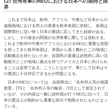
(2) 台湾有事のNEOにおける日本への期待と限
界
これまで日本は、欧州、アフリカ、中東など日本からの
遠隔地域における邦人の退避を欧米各国に依頼し、各国は
国際慣行に従い快く日本の要請に応じてきた経緯がある。
しかし、その過去の関係が台湾有事に際しては逆転する。
これまで欧州や中東やアフリカにおけるNEOに重要な役割
を担ってきた欧州各国は、本国から遠く離れたこの地域に
活動拠点を持たないため、自国民の退避は必然的に高い活
動能力とこの地域に拠点を持つアメリカと日本に向けられ
ることは必然である。こうしたなかで、果たして日本はそ
の要請に十分対応できるかが問題となる。
日本のNEOについては、自衛隊法に「在外邦人等の保護
措置」[
11
]と「在外邦人等の輸送」[
12
]として規定されて
いるが、その内容は一般に諸外国が行うNEOに比べて、日
本の憲法上の制約から重要な部分で制限されたものとなっ
ている。