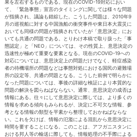
果を左右するものである。現在のCOVID-19対応におい
て、「緊急事態」宣言のタイミングに関しては様々な問題
が指摘され、議論も錯綜した。こうした問題は、2010年9
月の巡視船に対する中国漁船の衝突事件や東日本大震災に
おいても同様の問題が指摘されていたが「意思決定」にお
いても共通の問題である。とりわけ本稿で取り扱った「事
態認定」と「NEO」については、その性質上、意思決定の
迅速性が極めて重要な要素となる。現在のCOVID-19への
対応については、意思決定上の問題だけでなく、軽症感染
者の待機場所の問題などは事態対処における国民の避難場
所の設定等、共通の問題となる。こうした前例で明らかに
なった問題については、事後の詳細な検証により本質的な
問題の解決を図らねばならない。通常、意思決定の成否は
情報にある。往々にして意思決定に際しては、より多くの
情報を求める傾向もみられるが、決定に不可欠な情報、参
考となる情報の類型を平素から整理しておかねばならな
い。これを欠けば、情報の氾濫による混乱から意思決定に
時間を要することになる。このことは、アフガニスタンに
おける邦人等の輸送に際しても、情報処理の不手際による