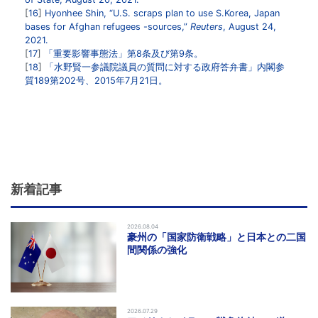
16
Hyonhee Shin, “U.S. scraps plan to use S.Korea, Japan
bases for Afghan refugees -sources,”
Reuters
, August 24,
2021.
17
「重要影響事態法」第8条及び第9条。
18
「水野賢一参議院議員の質問に対する政府答弁書」内閣参
質189第202号、2015年7月21日。
新着記事
2026.08.04
豪州の「国家防衛戦略」と日本との二国
間関係の強化
2026.07.29