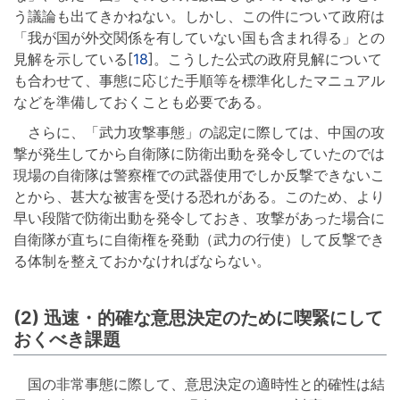
う議論も出てきかねない。しかし、この件について政府は
「我が国が外交関係を有していない国も含まれ得る」との
見解を示している[
18
]。こうした公式の政府見解について
も合わせて、事態に応じた手順等を標準化したマニュアル
などを準備しておくことも必要である。
さらに、「武力攻撃事態」の認定に際しては、中国の攻
撃が発生してから自衛隊に防衛出動を発令していたのでは
現場の自衛隊は警察権での武器使用でしか反撃できないこ
とから、甚大な被害を受ける恐れがある。このため、より
早い段階で防衛出動を発令しておき、攻撃があった場合に
自衛隊が直ちに自衛権を発動（武力の行使）して反撃でき
る体制を整えておかなければならない。
(2) 迅速・的確な意思決定のために喫緊にして
おくべき課題
国の非常事態に際して、意思決定の適時性と的確性は結