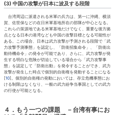
(3) 中国の攻撃が日本に波及する段階
台湾周辺に派遣される米軍の兵力は、第一に沖縄、横須
賀、佐世保などの在日米軍基地所在の部隊が中心となる。
これらの策源地である米軍基地だけでなく、重要な後方拠
点となる日本の港湾なども中国の攻撃目標となる可能性が
ある。この場合、日本は武力攻撃が予測される段階で「武
力攻撃予測事態」を認定し、「防衛招集命令」、「防衛出
動待機命令」の発令が可能であり、さらに、武力攻撃が発
生する明白な危険が切迫している場合から「武力攻撃事
態」を認定して「防衛出動」を発令することができ、武力
攻撃が発生した時点で個別的自衛権を発動することになる
[
10
]。個別的自衛権の発動においては、存立危機事態にお
ける制限はなくなり、一般の武力紛争当事国としての武力
の行使が可能となる。
４．もう一つの課題 －台湾有事にお