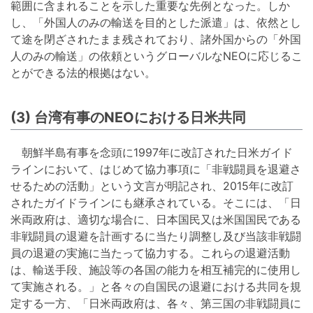
範囲に含まれることを示した重要な先例となった。しか
し、「外国人のみの輸送を目的とした派遣」は、依然とし
て途を閉ざされたまま残されており、諸外国からの「外国
人のみの輸送」の依頼というグローバルなNEOに応じるこ
とができる法的根拠はない。
(3) 台湾有事のNEOにおける日米共同
朝鮮半島有事を念頭に1997年に改訂された日米ガイド
ラインにおいて、はじめて協力事項に「非戦闘員を退避さ
せるための活動」という文言が明記され、2015年に改訂
されたガイドラインにも継承されている。そこには、「日
米両政府は、適切な場合に、日本国民又は米国国民である
非戦闘員の退避を計画するに当たり調整し及び当該非戦闘
員の退避の実施に当たって協力する。これらの退避活動
は、輸送手段、施設等の各国の能力を相互補完的に使用し
て実施される。」と各々の自国民の退避における共同を規
定する一方、「日米両政府は、各々、第三国の非戦闘員に