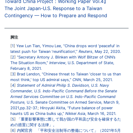
Toward China Project：Working Paper Vol.4】
The Joint Japan-U.S. Response to a Taiwan
Contingency — How to Prepare and Respond
脚注
1
Yew Lun Tian, Yimou Lee, “China drops word 'peaceful' in
latest push for Taiwan 'reunification',”
Reuters
, May 22, 2020.
2
“Secretary Antony J. Blinken with Wolf Blitzer of CNN’s
The Situation Room,”
Interview
, U.S. Department of State,
February 8, 2021.
3
Brad Lendon, “Chinese threat to Taiwan 'closer to us than
most think,' top US admiral says,”
CNN
, March 25, 2021.
4
Statement of Admiral Philip S. Davidson, U.S. Navy
Commander, U.S. Indo-Pacific Command Before the Senate
Armed Services Committee on U.S. Indo-Pacific Command
Posture,
U.S. Senate Committee on Armed Service, March 9,
2021,pp.32-37.
;
Hiroyuki Akita, “Future balance of power
haunts US as China bulks up,”
Nikkei Asia
, March 16, 2021.
5
「重要影響事態に際して我が国の平和及び安全を確保するた
めの措置に関する法律」。
6
内閣官房 「平和安全法制等の整備について」（2021年5月