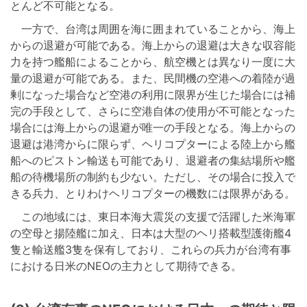
とんど不可能となる。
一方で、台湾は周囲を海に囲まれていることから、海上
からの退避が可能である。海上からの退避は大きな収容能
力を持つ艦船によることから、航空機とは異なり一度に大
量の退避が可能である。また、民間機の空港への着陸が過
剰になった場合など空港の利用に限界が生じた場合には補
完の手段として、さらに空港自体の使用が不可能となった
場合には海上からの退避が唯一の手段となる。海上からの
退避は港湾からに限らず、ヘリコプターによる陸上から艦
船へのピストン輸送も可能であり、退避者の集結場所や艦
船の待機場所の制約も少ない。ただし、その場合に投入で
きる兵力、とりわけヘリコプターの機数には限界がある。
この地域には、東日本海大震災の支援で活躍した米海軍
の空母と揚陸艦に加え、日本は大型のヘリ搭載型護衛艦4
隻と輸送艦3隻を保有しており、これらの兵力が台湾有事
における日米のNEOの主力として期待できる。