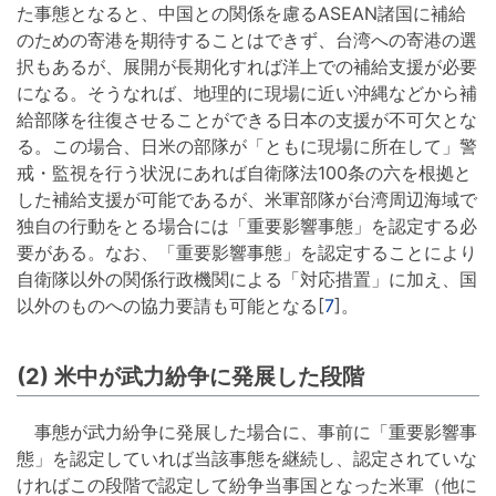
た事態となると、中国との関係を慮るASEAN諸国に補給
のための寄港を期待することはできず、台湾への寄港の選
択もあるが、展開が長期化すれば洋上での補給支援が必要
になる。そうなれば、地理的に現場に近い沖縄などから補
給部隊を往復させることができる日本の支援が不可欠とな
る。この場合、日米の部隊が「ともに現場に所在して」警
戒・監視を行う状況にあれば自衛隊法100条の六を根拠と
した補給支援が可能であるが、米軍部隊が台湾周辺海域で
独自の行動をとる場合には「重要影響事態」を認定する必
要がある。なお、「重要影響事態」を認定することにより
自衛隊以外の関係行政機関による「対応措置」に加え、国
以外のものへの協力要請も可能となる[
7
]。
(2) 米中が武力紛争に発展した段階
事態が武力紛争に発展した場合に、事前に「重要影響事
態」を認定していれば当該事態を継続し、認定されていな
ければこの段階で認定して紛争当事国となった米軍（他に