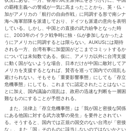
の覇権主義への警戒が一気に高まったことから、英・仏・
加がアメリカの「航行の自由作戦」に同調する形で南シナ
海へ海軍部隊を派遣しており、ドイツも派遣の意向を表明
している。しかし、中国との直接の武力紛争となった時
に、2003年のイラク戦争時に独・仏が参加しなかったよ
うにアメリカに同調するとは限らない。AUKUSには期待
される一方、台湾有事に加盟国がどこまでコミットするか
については未知数である。仮に、アメリカ以外に台湾支援
に動く国がないような場合、日本だけが中国に敵対してア
メリカを支援するとなれば、賛否を巡って国内での混乱も
避けられない。そもそも「重要影響事態」にしても「存立
危機事態」にしても、これまでに認定されたことはないこ
とに加え、国内議論の混乱は、政府の迅速な判断を一層困
難なものにすることが予想される。
また、法律上「存立危機事態」は「我が国と密接な関係
にある他国に対する武力攻撃の発生」を要件とされてい
る。そうすると、国内では正規の国交のない台湾が「密接
な」、また「国」そのものに該当しないのではないかとい