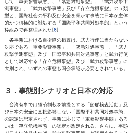
して「重要影響事態」、「緊急対処事態」、「武力攻撃予
測事態」、「武力攻撃事態」及び「存立危機事態」の５類
型と、国際社会の平和及び安全を脅かす事態に日本が主体
的かつ積極的に対処する「国際平和共同対処事態」という
枠組みで再整理された[
6
]。
各事態における自衛隊の措置は、武力行使に当たらない
対応である「重要影響事態」、「緊急対処事態」、「武力
攻撃予測事態」及び「国際平和共同対処事態」と武力行使
として対応する「存立危機事態」及び「武力攻撃事態」に
大別され、いずれの事態も国会承認が必要とされている。
３．事態別シナリオと日本の対応
台湾有事では経済制裁を前提とする「船舶検査活動」及
び日本の安全に直接影響しない「国際平和共同対処事態」
の認定は想定されず、事態に応じて「重要影響事態」ある
いは「存立危機事態」の認定が想定される。さらに、事態
が日本に波及すれば「武力攻撃事態等」が認定されること