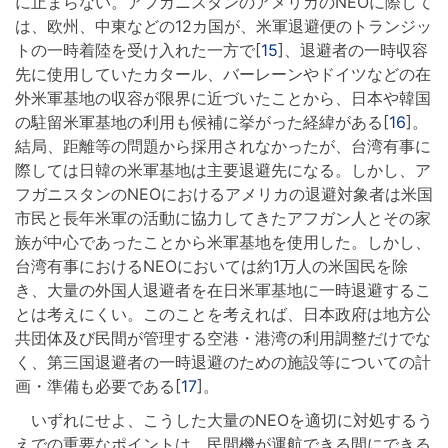
に止まらない。アフガニスタンのアメリカのNEOに際して
は、欧州、中東などの12カ国が、米軍退避便のトランジッ
トの一時着陸を受け入れた一方で[
15
]、退避者の一時収容
先に使用していたカタール、バーレーンやドイツなどの在
外米軍基地の収容が限界に近づいたことから、日本や韓国
の駐留米軍基地の利用も候補に挙がった経緯がある[
16
]。
結局、距離等の問題から採用されなかったが、台湾有事に
際しては日韓の米軍基地は主要退避先になる。しかし、ア
フガニスタンのNEOにおけるアメリカの退避対象者は米国
市民と長年米軍の活動に協力してきたアフガン人とその家
族が中心であったことから米軍基地を使用した。しかし、
台湾有事におけるNEOにおいては約1万人の米国民を除
き、大量の外国人退避者を在日米軍基地に一時退避するこ
とは考えにくい。このことを考えれば、日本政府は地方公
共団体及び民間が管理する空港・港湾の利用調整だけでな
く、第三国退避者の一時退避のための施設等についての計
画・準備も必要である[
17
]。
いずれにせよ、こうした大量のNEOを適切に対処するう
えでの重要なポイントは、民間機が運航できる間にできる