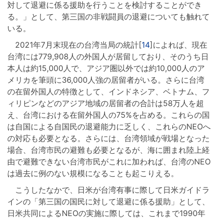
対して退避に係る援助を行うことを検討することができ
る。」として、第三国の非戦闘員の退避についても触れて
いる。
2021年7月末現在の台湾当局の統計[
14
]によれば、現在
台湾には779,908人の外国人が居留しており、そのうち日
本人は約15,000人で、アジア圏以外では約10,000人のア
メリカを筆頭に36,000人強の居留者がいる。さらに台湾
の在留外国人の特徴として、インドネシア、ベトナム、フ
ィリピンなどのアジア地域の居留者の合計は58万人を超
え、台湾における在留外国人の75%を占める。これらの国
は自国による自国民の退避能力に乏しく、これらのNEOへ
の対応も必要となる。さらには、台湾領域が戦場となった
場合、台湾市民の避難も必要となるが、海に囲まれ陸上経
由で避難できない台湾市民がこれに加われば、台湾のNEO
は過去に例のない規模になることも起こりえる。
こうしたなかで、日米が台湾有事に際して日米ガイドラ
インの「第三国の国民に対して退避に係る援助」として、
日米共同によるNEOの実施に際しては、これまで1990年