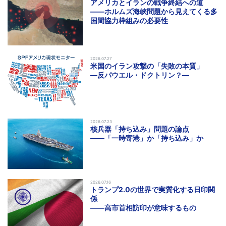
アメリカとイランの戦争終結への道
――ホルムズ海峡問題から見えてくる多
国間協力枠組みの必要性
2026.07.27
米国のイラン攻撃の「失敗の本質」
―反パウエル・ドクトリン？―
2026.07.23
核兵器「持ち込み」問題の論点
――「一時寄港」か「持ち込み」か
2026.07.16
トランプ2.0の世界で実質化する日印関
係
――高市首相訪印が意味するもの