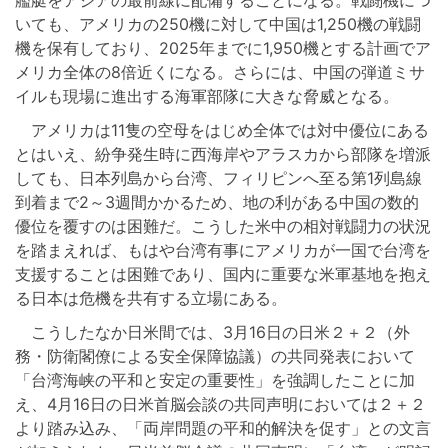
いても、アメリカの250機に対して中国は1,250機の戦闘
機を保有しており、2025年までに1,950機とする計画でア
メリカ全体の8倍近くになる。さらには、中国の弾道ミサ
イルも現場に進出する海軍部隊に大きな脅威となる。
アメリカは11隻の空母をはじめ全体では対中優位にある
とはいえ、紛争発生時に西海岸やアラスカから部隊を増派
しても、日本列島から台湾、フィリピンへ至る第1列島線
到着まで2～3週間かかるため、地の利がある中国の数的
優位を覆すのは困難だ。こうした米中の相対戦闘力の状況
を踏まえれば、もはや台湾有事にアメリカが一国で台湾を
支援することは困難であり、国内に重要な米軍基地を抱え
る日本は危機を共有する立場にある。
こうしたなか日米間では、3月16日の日米２＋２（外
務・防衛閣僚による安全保障協議）の共同発表において
「台湾海峡の平和と安定の重要性」を強調したことに加
え、4月16日の日米首脳会談の共同声明においては２＋２
より踏み込み、「両岸問題の平和的解決を促す」との文言