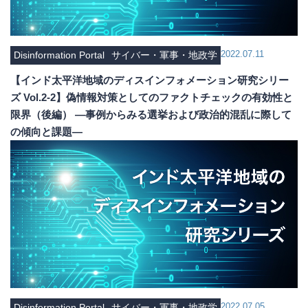
2022.07.11
Disinformation Portal
サイバー・軍事・地政学
【インド太平洋地域のディスインフォメーション研究シリー
ズ Vol.2-2】偽情報対策としてのファクトチェックの有効性と
限界（後編） ―事例からみる選挙および政治的混乱に際して
の傾向と課題―
2022.07.05
Disinformation Portal
サイバー・軍事・地政学