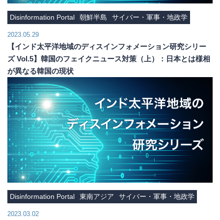
Disinformation Portal
朝鮮半島
サイバー・軍事・地政学
2023.05.29
【インド太平洋地域のディスインフォメーション研究シリー
ズ Vol.5】韓国のフェイクニュース対策（上）：日本とは様相
が異なる韓国の現状
Disinformation Portal
東南アジア
サイバー・軍事・地政学
2023.03.02